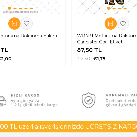
toruma Dokunma Etiketi
WRN31 Motoruma Dokun
Gangister Goril Etiketi
 TL
87,50 TL
€2,00
€2,50
€1,75
00 TL üzeri alışverişlerinizde ÜCRETSİZ KAR