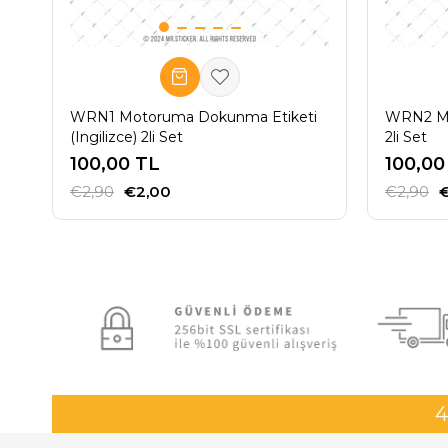
WRN1 Motoruma Dokunma Etiketi
WRN2 Mo
(Ingilizce) 2li Set
2li Set
100,00 TL
100,00
€2,90
€2,00
€2,90
4