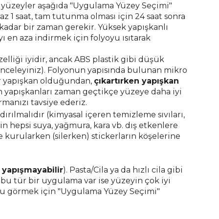
i yüzeyler aşağıda "Uygulama Yüzey Seçimi"
 az 1 saat, tam tutunma olması için 24 saat sonra
 kadar bir zaman gerekir. Yüksek yapışkanlı
ı en aza indirmek için folyoyu ısıtarak
zelliği iyidir, ancak ABS plastik gibi düşük
nceleyiniz).
Folyonun yapısında bulunan mikro
ir yapışkan olduğundan,
çıkartırken yapışkan
ın yapışkanları zaman geçtikçe yüzeye daha iyi
manızı tavsiye ederiz.
ırılmalıdır (kimyasal içeren temizleme sıvıları,
n hepsi suya, yağmura, kara vb. dış etkenlere
e kurularken (silerken) stickerların köşelerine
e
yapışmayabilir
)
. Pasta/Cila ya da hızlı cila gibi
bu tür bir uygulama var ise yüzeyin çok iyi
ğunu görmek için "Uygulama Yüzey Seçimi"