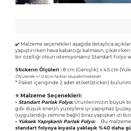
✔️ Malzeme seçenekleri aşağıda detaylıca açıklan
yapıştırırken hava kabarcığı kalmasın, çıkarırken 
bir özelliği olsun istemiyorsanız Standart Folyo s
Stickerın Ölçüleri :
8 cm (Genişlik) x 4.5 cm (Yük
Ölçülerde +/- 0.5cm farklar oluşabilmektedir.
* Paket içeriğinde 2 adet etiket(sticker) bulunm
⭐ Malzeme Seçenekleri:
•
Standart
Parlak Folyo:
Ürünlerimizin büyük bir 
gibi düşük enerjili yüzeylere iyi yapışmaz (yüze
(uygulandığı zemine bağlı) biraz yapışkan izi bıra
•
Yüksek Yapışkanlı Parlak Folyo
:
Bu malzeme seç
standart folyoya kıyasla yaklaşık %40 daha g