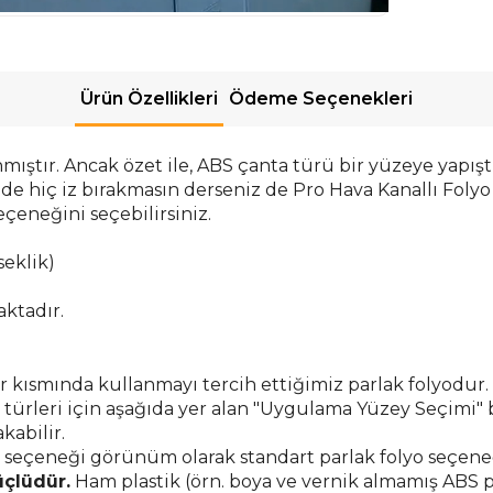
Ürün Özellikleri
Ödeme Seçenekleri
mıştır. Ancak özet ile, ABS çanta türü bir yüzeye yapış
de hiç iz bırakmasın derseniz de Pro Hava Kanallı Folyo s
eçeneğini seçebilirsiniz.
seklik)
aktadır.
kısmında kullanmayı tercih ettiğimiz parlak folyodur. Ya
y türleri için aşağıda yer alan "Uygulama Yüzey Seçimi"
kabilir.
eneği görünüm olarak standart parlak folyo seçeneği i
üçlüdür.
H
am plastik (örn. boya ve vernik almamış ABS p