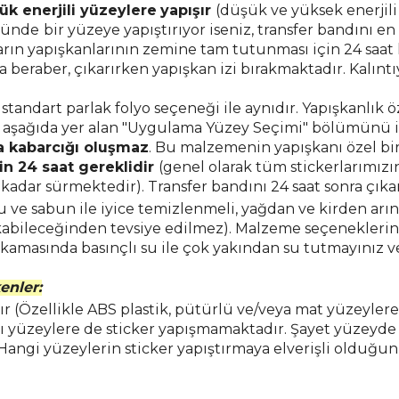
ük enerjili yüzeylere
yapışır
(düşük ve yüksek enerjil
ründe
bir yüzeye yapıştırıyor iseniz, transfer bandını en
ların yapışkanlarının zemine tam tutunması için 24 saat
beraber, çıkarırken yapışkan izi bırakmaktadır. Kalıntıy
tandart parlak folyo seçeneği ile aynıdır.
Yapışkanlık ö
çin aşağıda yer alan "Uygulama Yüzey Seçimi" bölümünü i
a kabarcığı oluşmaz
. Bu malzemenin yapışkanı özel b
çin 24 saat gereklidir
(genel olarak tüm stickerlarımız
dar sürmektedir). Transfer bandını 24 saat sonra çıkar
u ve sabun ile iyice temizlenmeli, yağdan ve kirden arınd
rakabileceğinden tevsiye edilmez). Malzeme seçeneklerini
 yıkamasında basınçlı su ile çok yakından su tutmayınız v
enler:
 (Özellikle ABS plastik,
pütürlü ve/veya mat yüzeyler
ı yüzeylere de sticker yapışmamaktadır. Şayet yüzeyde 
 Hangi yüzeylerin sticker yapıştırmaya elverişli oldu