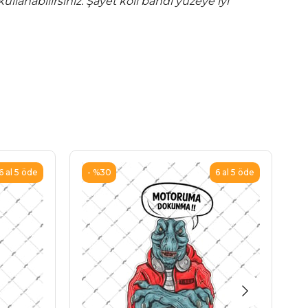
ullanabilirsiniz. Şayet koli bandı yüzeye iyi
%30
6 al 5 öde
6 al 5 öde