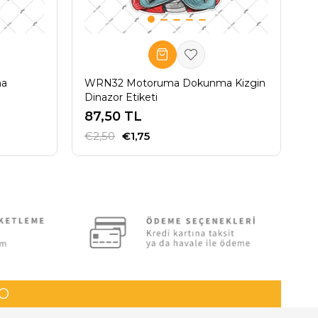
ma
WRN32 Motoruma Dokunma Kizgin
W
Dinazor Etiketi
K
87,50 TL
8
€2,50
€1,75
€
GO