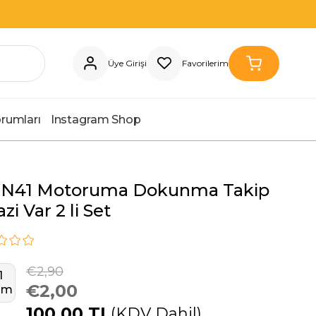
Üye Girişi
Favorilerim
orumları
Instagram Shop
N41 Motoruma Dokunma Takip
zi Var 2 li Set
€2,90
1
€2,00
rim
100,00 TL
(KDV Dahil)