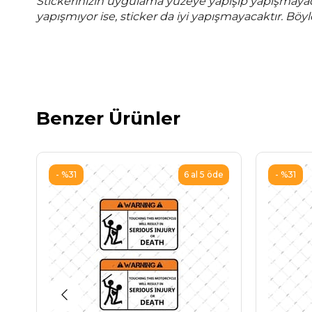
Stickerınızın uygulama yüzeye yapışıp yapışmaya
yapışmıyor ise, sticker da iyi yapışmayacaktır. Böy
Benzer Ürünler
%31
%31
6 al 5 öde