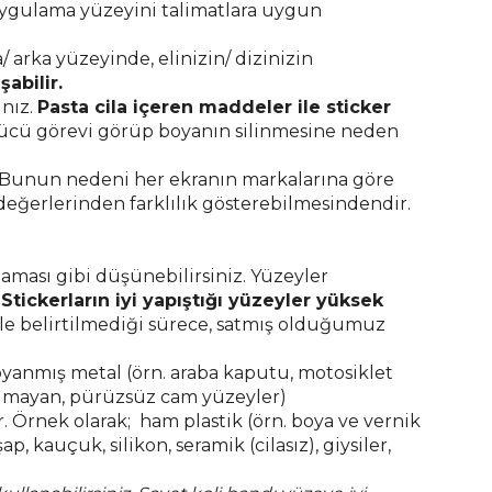
gulama yüzeyini talimatlara uygun
 arka yüzeyinde, elinizin/ dizinizin
abilir.
ınız.
Pasta cila içeren maddeler ile sticker
zücü görevi görüp boyanın silinmesine neden
r. Bunun nedeni her ekranın markalarına göre
değerlerinden farklılık gösterebilmesindendir.
aması gibi düşünebilirsiniz. Yüzeyler
.
Stickerların iyi yapıştığı yüzeyler yüksek
kle belirtilmediği sürece, satmış olduğumuz
yanmış metal (örn. araba kaputu, motosiklet
 olmayan, pürüzsüz cam yüzeyler)
r. Örnek olarak; ham plastik (örn. boya ve vernik
ap, kauçuk, silikon, seramik (cilasız), giysiler,