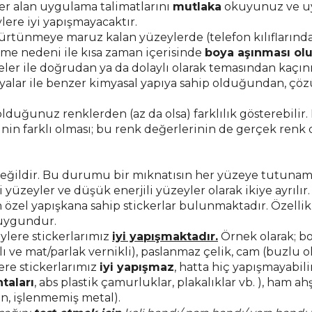
r alan uygulama talimatlarını
mutlaka
okuyunuz ve uy
lere iyi yapışmayacaktır.
 sürtünmeye maruz kalan yüzeylerde (telefon kılıflarında/
me nedeni ile kısa zaman içerisinde
boya aşınması oluş
eler ile doğrudan ya da dolaylı olarak temasından kaçın
yalar ile benzer kimyasal yapıya sahip olduğundan, çö
olduğunuz renklerden (az da olsa) farklılık gösterebili
nin farklı olması; bu renk değerlerinin de gerçek renk 
 değildir. Bu durumu bir mıknatısın her yüzeye tutunam
yüzeyler ve düşük enerjili yüzeyler olarak ikiye ayrılır
n özel yapışkana sahip stickerlar bulunmaktadır. Özelli
 uygundur.
ylere stickerlarımız
iyi yapışmaktadır.
Örnek olarak; bo
lı ve mat/parlak vernikli), paslanmaz çelik, cam (buzlu
ere stickerlarımız
iyi yapışmaz
, hatta hiç yapışmayabili
taları
, abs plastik çamurluklar, plakalıklar vb. ), ham ahş
n, işlenmemiş metal).