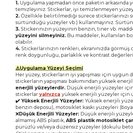
1.
Uygulama yapmadan önce paketin arkasında ye
temizleyiniz. Stickerlar, iyi temizlenmeyen yüzey
2.
Özellikle belirtilmediği sürece stickerlarınızı
sürtündüğü yüzeyler vb.) kullanmayınız. Sürtün
3.
Stickerınızın yüzeyinin benzin, tiner vb. madd
yüzeyini silmeyiniz.
Bu maddeler, kullanılan bo
olabilir.
4.
Stickerlarınızın renkleri, ekranınızda görmüş 
renk doygunluğu, parlaklık ve kontrast değerleri
⚠️Uygulama Yüzeyi Seçimi
Her yüzey, stickerların iyi yapışması için uygun
stickerların yapışması bakımından yüksek enerjili 
enerjili yüzeylerdir.
Düşük enerjili yüzeyler içi
stickerlar
yalnızca
yüksek enerjili yüzeyler için
✔️ Yüksek Enerjili Yüzeyler:
Yüksek enerjili yüze
benzin deposu), motosiklet kaskı yüzeyleri (boya
❌
Düşük Enerjili Yüzeyler:
Düşük enerjili yüzeyl
almamış ABS plastik,
ABS plastik motosiklet çan
pürüzlü ve/veya düzensiz yüzeyler (dokulu beto