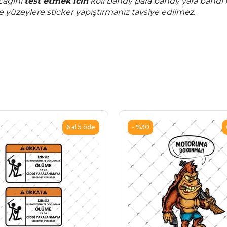
cağını
test etmek icin
koli bandı/ para bandı/ yara bandı k
le yüzeylere sticker yapıştırmanız tavsiye edilmez.
%30
6 al 5 öde