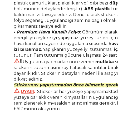
plastik çamurluklar, plakalıklar vb.) gibi bazı
düş
bölümünde detaylandırılmıştır).
ABS plastik
tü
kaldırmanızı tavsiye ederiz.
Genel olarak sticker
folyo seçeneği, uygulandığı zemine bağlı olmakla 
çıkarmanız tavsiye edilir.
•
Premium Hava Kanallı Folyo
:
Görünüm olarak s
enerjili yüzeylere iyi yapışmaz (yüzey türleri i
hava kanalları sayesinde uygulama sırasında
hav
izi bırakmaz
. Yapışkanın yüzeye iyi
tutunması
i
tutunur. Tam tutunma gücüne ulaşması 24 saat ka
⚠️
‼️
Uygulama yapmadan önce zemin
mutlaka
s
stickerın tutunmasını zayıflatacak kalıntılar bı
dayanıklıdır. Stickerın detayları nedeni ile araç
dikkat ediniz.
Stickerınızı yapıştırmadan önce bilmeniz gerek
⚠️
UYARI
:
Stickerlar her yüzeye yapışmamaktadır
yüzeye parlaklık veren kimyasalların uygulandığ
temizlenerek kimyasaldan arındırılması gerekir.
bölümünü okuyunuz.