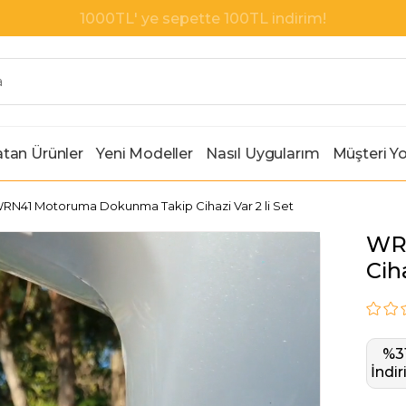
1000TL' ye sepette 100TL indirim!
tan Ürünler
Yeni Modeller
Nasıl Uygularım
Müşteri Y
RN41 Motoruma Dokunma Takip Cihazi Var 2 li Set
WR
Ciha
%
3
İndi