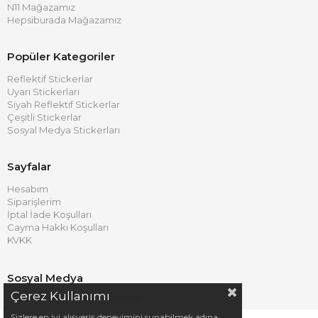
N11 Mağazamız
Hepsiburada Mağazamız
Popüler Kategoriler
Reflektif Stickerlar
Uyarı Stickerları
Siyah Reflektif Stickerlar
Çeşitli Stickerlar
Sosyal Medya Stickerları
Sayfalar
Hesabım
Siparişlerim
İptal İade Koşulları
Cayma Hakkı Koşulları
KVKK
Sosyal Medya
Çerez Kullanımı
Instagram
Youtube
Sizlere en iyi alışveriş deneyimini sunabilmek adına