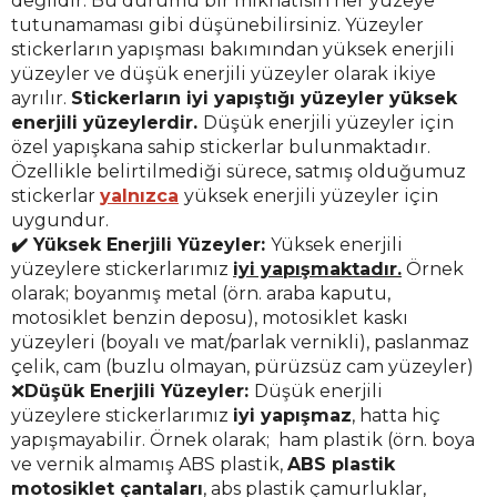
değildir. Bu durumu bir mıknatısın her yüzeye
tutunamaması gibi düşünebilirsiniz. Yüzeyler
stickerların yapışması bakımından yüksek enerjili
yüzeyler ve düşük enerjili yüzeyler olarak ikiye
ayrılır.
Stickerların iyi yapıştığı yüzeyler yüksek
enerjili yüzeylerdir.
Düşük enerjili yüzeyler için
özel yapışkana sahip stickerlar bulunmaktadır.
Özellikle belirtilmediği sürece, satmış olduğumuz
stickerlar
yalnızca
yüksek enerjili yüzeyler için
uygundur.
✔️ Yüksek Enerjili Yüzeyler:
Yüksek enerjili
yüzeylere stickerlarımız
iyi yapışmaktadır.
Örnek
olarak; boyanmış metal (örn. araba kaputu,
motosiklet benzin deposu), motosiklet kaskı
yüzeyleri (boyalı ve mat/parlak vernikli), paslanmaz
çelik, cam (buzlu olmayan, pürüzsüz cam yüzeyler)
❌
Düşük Enerjili Yüzeyler:
Düşük enerjili
yüzeylere stickerlarımız
iyi yapışmaz
, hatta hiç
yapışmayabilir. Örnek olarak; ham plastik (örn. boya
ve vernik almamış ABS plastik,
ABS plastik
motosiklet çantaları
, abs plastik çamurluklar,