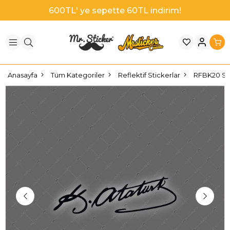
600TL' ye sepette 60TL indirim!
Anasayfa
Tüm Kategoriler
Reflektif Stickerlar
RFBK20 Siy