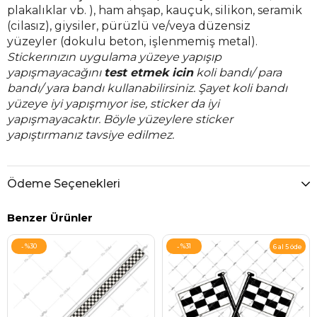
plakalıklar vb. ), ham ahşap, kauçuk, silikon, seramik
(cilasız), giysiler, pürüzlü ve/veya düzensiz
yüzeyler (dokulu beton, işlenmemiş metal).
Stickerınızın uygulama yüzeye yapışıp
yapışmayacağını
test etmek icin
koli bandı/ para
bandı/ yara bandı kullanabilirsiniz. Şayet koli bandı
yüzeye iyi yapışmıyor ise, sticker da iyi
yapışmayacaktır. Böyle yüzeylere sticker
yapıştırmanız tavsiye edilmez.
Ödeme Seçenekleri
Benzer Ürünler
%30
%31
6 al 5 öde