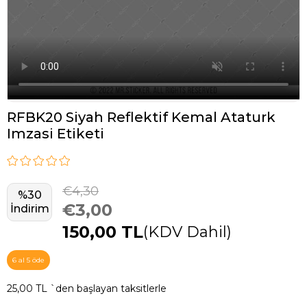
RFBK20 Siyah Reflektif Kemal Ataturk
Imzasi Etiketi
€4,30
%
30
€3,00
İndirim
150,00 TL
(KDV Dahil)
6 al 5 öde
25,00 TL
`den başlayan taksitlerle