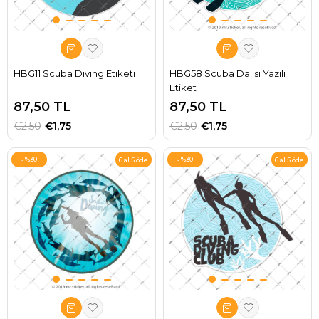
HBG11 Scuba Diving Etiketi
HBG58 Scuba Dalisi Yazili
Etiket
87,50 TL
87,50 TL
€2,50
€1,75
€2,50
€1,75
%30
%30
6 al 5 öde
6 al 5 öde