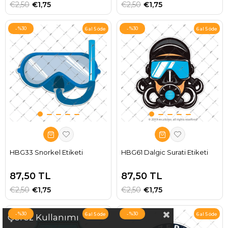
€2,50
€1,75
€2,50
€1,75
%30
%30
6 al 5 öde
6 al 5 öde
HBG33 Snorkel Etiketi
HBG61 Dalgic Surati Etiketi
87,50 TL
87,50 TL
€2,50
€1,75
€2,50
€1,75
%30
%30
6 al 5 öde
6 al 5 öde
Çerez Kullanımı