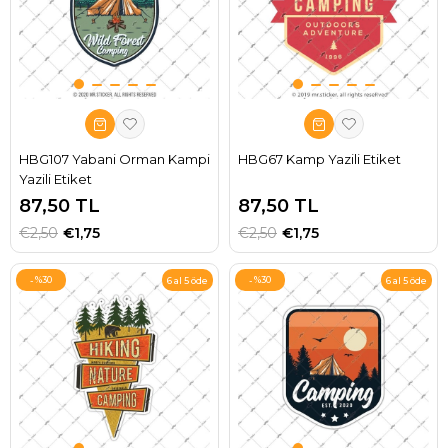
HBG107 Yabani Orman Kampi
HBG67 Kamp Yazili Etiket
Yazili Etiket
87,50 TL
87,50 TL
€2,50
€1,75
€2,50
€1,75
%30
%30
6 al 5 öde
6 al 5 öde