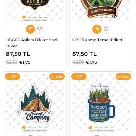
HBG80 Ayilara Dikkat Yazili
HBG6 Kamp Temali Etiketi
Etiket
87,50 TL
87,50 TL
€2,50
€1,75
€2,50
€1,75
%30
%30
6 al 5 öde
6 al 5 öde