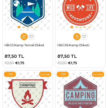
HBG5 Kamp Temali Etiket
HBG36 Kamp Etiketi
87,50 TL
87,50 TL
€2,50
€1,75
€2,50
€1,75
%30
%30
6 al 5 öde
6 al 5 öde