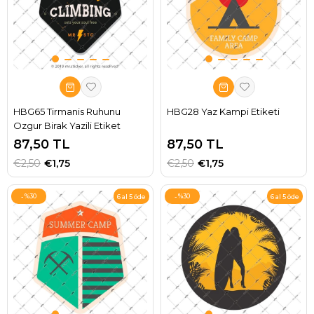
HBG65 Tirmanis Ruhunu
HBG28 Yaz Kampi Etiketi
Ozgur Birak Yazili Etiket
87,50 TL
87,50 TL
€2,50
€1,75
€2,50
€1,75
%30
%30
6 al 5 öde
6 al 5 öde