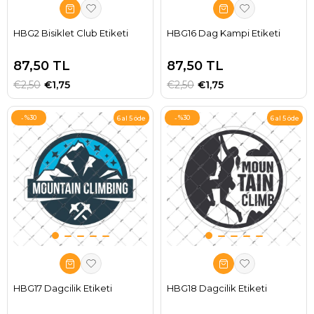
HBG2 Bisiklet Club Etiketi
HBG16 Dag Kampi Etiketi
87,50 TL
87,50 TL
€2,50
€1,75
€2,50
€1,75
%30
%30
6 al 5 öde
6 al 5 öde
HBG17 Dagcilik Etiketi
HBG18 Dagcilik Etiketi