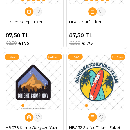
HBG29 Kamp Etiket
HBG31 Surf Etiketi
87,50 TL
87,50 TL
€2,50
€1,75
€2,50
€1,75
%30
%30
6 al 5 öde
6 al 5 öde
HBG78 Kamp Gokyuzu Yazili
HBG32 Sorfcu Takimi Etiketi