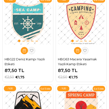
6 al 5 öde
6 al 5 öde
HBG22 Deniz Kampı Yazılı
HBG63 Macera Yasamak
Etiketi
Yazili Kamp Etiketi
87,50 TL
87,50 TL
€2,50
€1,75
€2,50
€1,75
%30
%30
6 al 5 öde
6 al 5 öde