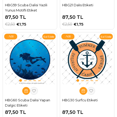
HBG59 Scuba Dalisi Yazili
HBG21 Dalıs Etiketi
Yunus Motifli Etiket
87,50 TL
87,50 TL
€2,50
€1,75
€2,50
€1,75
%30
%30
6 al 5 öde
6 al 5 öde
HBG60 Scuba Dalisi Yapan
HBG30 Surfcu Etiketi
Dalgic Etiketi
87,50 TL
87,50 TL