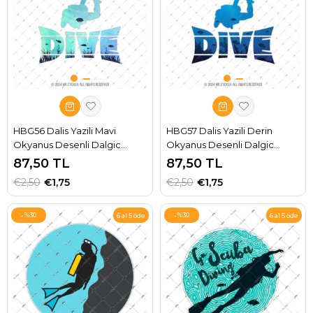
HBG56 Dalis Yazili Mavi
HBG57 Dalis Yazili Derin
Okyanus Desenli Dalgic
Okyanus Desenli Dalgic
Silueti Etiketi
Silueti Etiketi
87,50 TL
87,50 TL
€2,50
€1,75
€2,50
€1,75
%30
%30
6 al 5 öde
6 al 5 öde