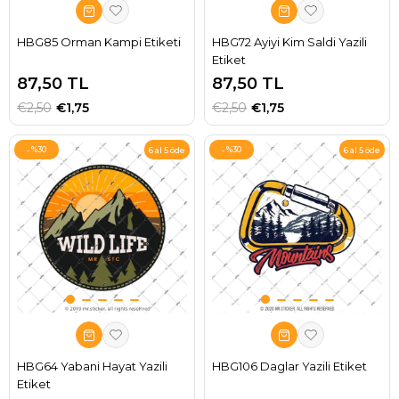
HBG85 Orman Kampi Etiketi
HBG72 Ayiyi Kim Saldi Yazili
Etiket
87,50 TL
87,50 TL
€2,50
€1,75
€2,50
€1,75
%30
%30
6 al 5 öde
6 al 5 öde
HBG64 Yabani Hayat Yazili
HBG106 Daglar Yazili Etiket
Etiket