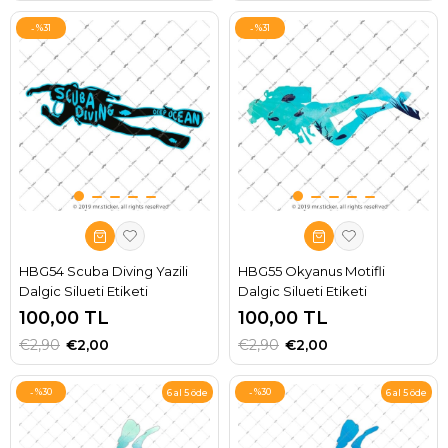
%31
%31
HBG54 Scuba Diving Yazili
HBG55 Okyanus Motifli
Dalgic Silueti Etiketi
Dalgic Silueti Etiketi
100,00 TL
100,00 TL
€2,90
€2,00
€2,90
€2,00
%30
%30
6 al 5 öde
6 al 5 öde