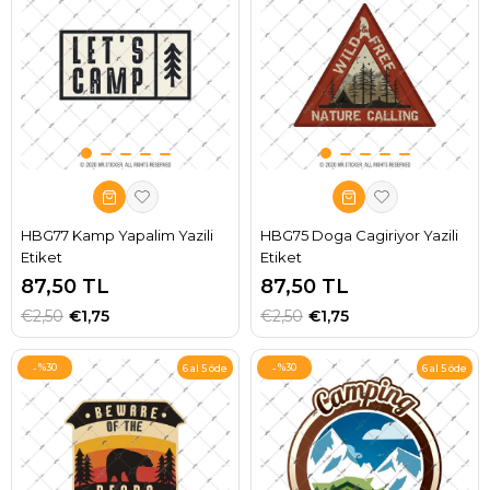
HBG77 Kamp Yapalim Yazili
HBG75 Doga Cagiriyor Yazili
Etiket
Etiket
87,50 TL
87,50 TL
€2,50
€1,75
€2,50
€1,75
%30
%30
6 al 5 öde
6 al 5 öde