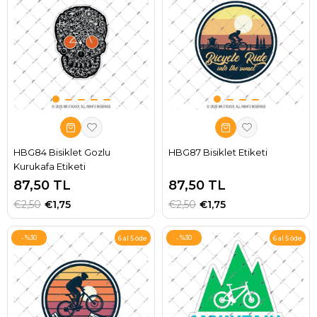
HBG84 Bisiklet Gozlu
HBG87 Bisiklet Etiketi
Kurukafa Etiketi
87,50 TL
87,50 TL
€2,50
€1,75
€2,50
€1,75
%30
%30
6 al 5 öde
6 al 5 öde