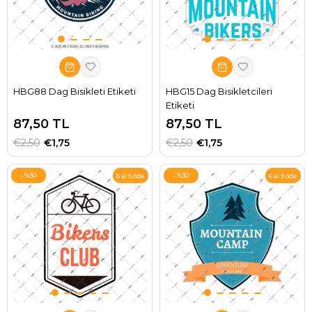
HBG88 Dag Bisikleti Etiketi
HBG15 Dag Bisikletcileri
Etiketi
87,50 TL
87,50 TL
€2,50
€1,75
€2,50
€1,75
%30
%30
6 al 5 öde
6 al 5 öde