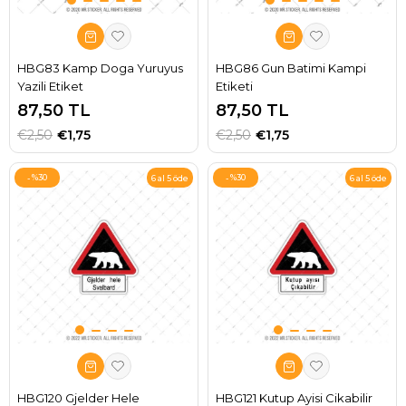
HBG83 Kamp Doga Yuruyus
HBG86 Gun Batimi Kampi
Yazili Etiket
Etiketi
87,50 TL
87,50 TL
€2,50
€1,75
€2,50
€1,75
%30
%30
6 al 5 öde
6 al 5 öde
HBG120 Gjelder Hele
HBG121 Kutup Ayisi Cikabilir