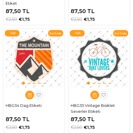
Etiket
87,50 TL
87,50 TL
€2,50
€1,75
€2,50
€1,75
%30
%30
6 al 5 öde
6 al 5 öde
HBG34 Dag Etiketi
HBG35 Vintage Bisiklet
Severler Etiketi
87,50 TL
87,50 TL
€2,50
€1,75
€2,50
€1,75