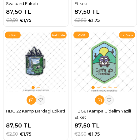
Svalbard Etiketi
Etiketi
87,50 TL
87,50 TL
€2,50
€1,75
€2,50
€1,75
%30
%30
6 al 5 öde
6 al 5 öde
HBG122 Kamp Bardagi Etiketi
HBG81 Kampa Gidelim Yazili
Etiket
87,50 TL
87,50 TL
€2,50
€1,75
€2,50
€1,75