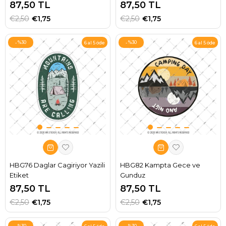
87,50 TL
87,50 TL
€2,50
€1,75
€2,50
€1,75
%30
%30
6 al 5 öde
6 al 5 öde
HBG76 Daglar Cagiriyor Yazili
HBG82 Kampta Gece ve
Etiket
Gunduz
87,50 TL
87,50 TL
€2,50
€1,75
€2,50
€1,75
%30
%30