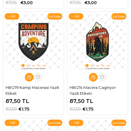
€7,10
€5,00
€7,10
€5,00
%30
%30
6 al 5 öde
6 al 5 öde
HBG79 Kamp Macerasi Yazili
HBG74 Macera Cagiriyor
Etiket
Yazili Etiketi
87,50 TL
87,50 TL
€2,50
€1,75
€2,50
€1,75
%30
%30
6 al 5 öde
6 al 5 öde