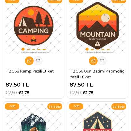
6 al 5 öde
6 al 5 öde
HBG68 Kamp Yazili Etiket
HBG66 Gun Batimi Kapmciligi
Yazili Etiket
87,50 TL
87,50 TL
€2,50
€1,75
€2,50
€1,75
%30
%30
6 al 5 öde
6 al 5 öde