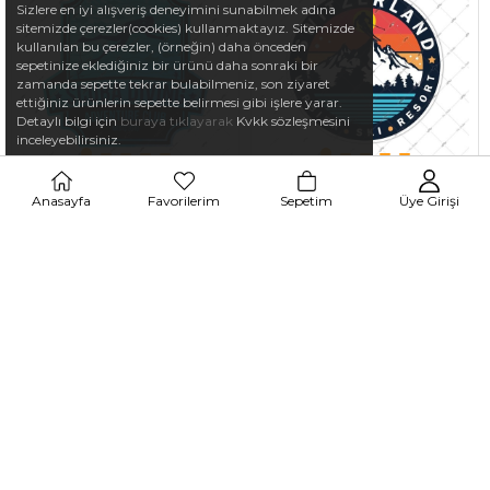
Sizlere en iyi alışveriş deneyimini sunabilmek adına
sitemizde çerezler(cookies) kullanmaktayız. Sitemizde
kullanılan bu çerezler, (örneğin) daha önceden
sepetinize eklediğiniz bir ürünü daha sonraki bir
zamanda sepette tekrar bulabilmeniz, son ziyaret
ettiğiniz ürünlerin sepette belirmesi gibi işlere yarar.
Detaylı bilgi için
buraya tıklayarak
Kvkk sözleşmesini
inceleyebilirsiniz.
Anasayfa
Favorilerim
Sepetim
Üye Girişi
HBG62 Scuba Dalis Klubu
HBG69 Switzerland Kayak
Etiketi
Etiketi
87,50 TL
87,50 TL
€2,50
€1,75
€2,50
€1,75
%30
%30
6 al 5 öde
6 al 5 öde