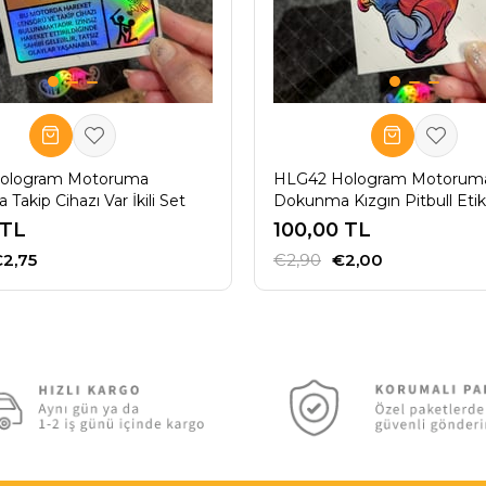
ologram Motoruma
HLG42 Hologram Motorum
akip Cihazı Var İkili Set
Dokunma Kızgın Pitbull Etik
 TL
100,00 TL
2,75
€2,90
€2,00