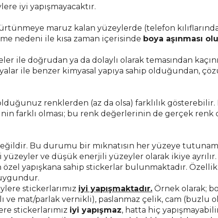
lere iyi yapışmayacaktır.
 sürtünmeye maruz kalan yüzeylerde (telefon kılıflarında/
me nedeni ile kısa zaman içerisinde
boya aşınması oluş
eler ile doğrudan ya da dolaylı olarak temasından kaçın
yalar ile benzer kimyasal yapıya sahip olduğundan, çö
olduğunuz renklerden (az da olsa) farklılık gösterebili
nin farklı olması; bu renk değerlerinin de gerçek renk 
 değildir. Bu durumu bir mıknatısın her yüzeye tutunam
yüzeyler ve düşük enerjili yüzeyler olarak ikiye ayrılır
n özel yapışkana sahip stickerlar bulunmaktadır. Özelli
 uygundur.
ylere stickerlarımız
iyi yapışmaktadır.
Örnek olarak; bo
lı ve mat/parlak vernikli), paslanmaz çelik, cam (buzlu
ere stickerlarımız
iyi yapışmaz
, hatta hiç yapışmayabili