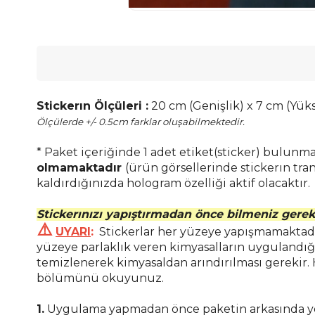
Stickerın Ölçüleri :
20 cm (Genişlik) x 7 cm (Yük
Ölçülerde +/- 0.5cm farklar oluşabilmektedir.
* Paket içeriğinde 1 adet etiket(sticker) bulunmak
olmamaktadır
(ürün görsellerinde stickerın tran
kaldırdığınızda hologram özelliği aktif olacaktır.
Stickerınızı yapıştırmadan önce bilmeniz gerek
⚠️
UYARI
:
Stickerlar her yüzeye yapışmamaktadır
yüzeye parlaklık veren kimyasalların uygulandığ
temizlenerek kimyasaldan arındırılması gerekir.
bölümünü okuyunuz.
1.
Uygulama yapmadan önce paketin arkasında ye