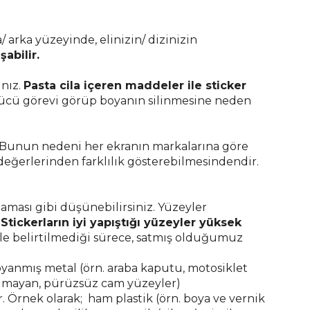
 arka yüzeyinde, elinizin/ dizinizin
abilir.
ınız.
Pasta cila içeren maddeler ile sticker
zücü görevi görüp boyanın silinmesine neden
r. Bunun nedeni her ekranın markalarına göre
değerlerinden farklılık gösterebilmesindendir.
aması gibi düşünebilirsiniz. Yüzeyler
.
Stickerların iyi yapıştığı yüzeyler yüksek
kle belirtilmediği sürece, satmış olduğumuz
yanmış metal (örn. araba kaputu, motosiklet
 olmayan, pürüzsüz cam yüzeyler)
r. Örnek olarak; ham plastik (örn. boya ve vernik