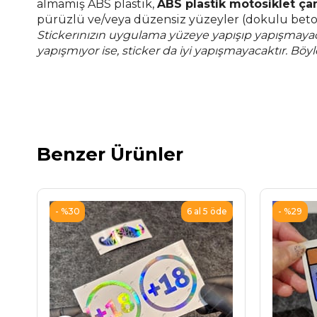
almamış ABS plastik,
ABS plastik motosiklet çan
pürüzlü ve/veya düzensiz yüzeyler (dokulu beto
Stickerınızın uygulama yüzeye yapışıp yapışmaya
yapışmıyor ise, sticker da iyi yapışmayacaktır. Böy
Benzer Ürünler
%30
%29
6 al 5 öde