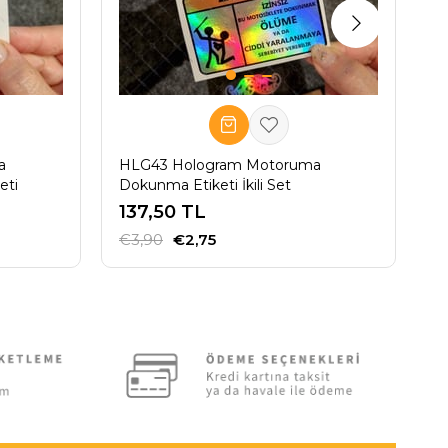
a
HLG43 Hologram Motoruma
H
eti
Dokunma Etiketi İkili Set
Et
137,50 TL
1
€3,90
€2,75
€