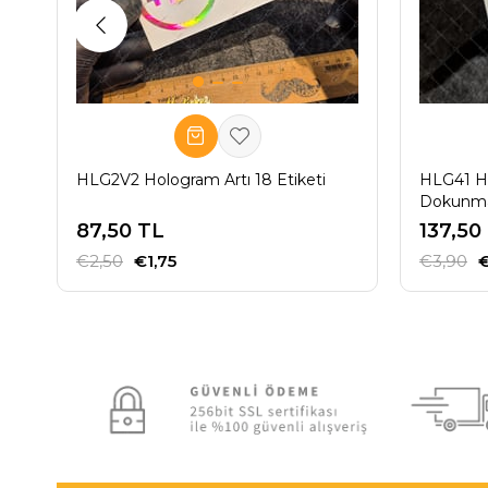
HLG2V2 Hologram Artı 18 Etiketi
HLG41 H
Dokunma T
87,50 TL
137,50
€2,50
€1,75
€3,90
€