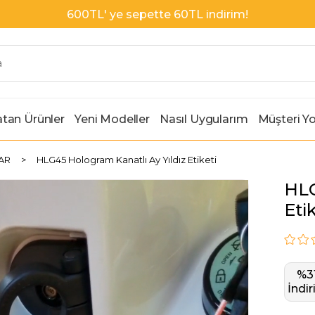
1000TL' ye sepette 100TL indirim!
tan Ürünler
Yeni Modeller
Nasıl Uygularım
Müşteri Y
AR
HLG45 Hologram Kanatlı Ay Yıldız Etiketi
HLG
Etik
%
3
İndi