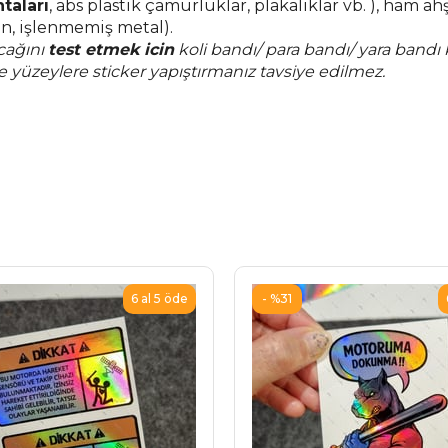
taları
, abs plastik çamurluklar, plakalıklar vb. ), ham ahş
n, işlenmemiş metal).
cağını
test etmek icin
koli bandı/ para bandı/ yara bandı k
le yüzeylere sticker yapıştırmanız tavsiye edilmez.
%31
6 al 5 öde