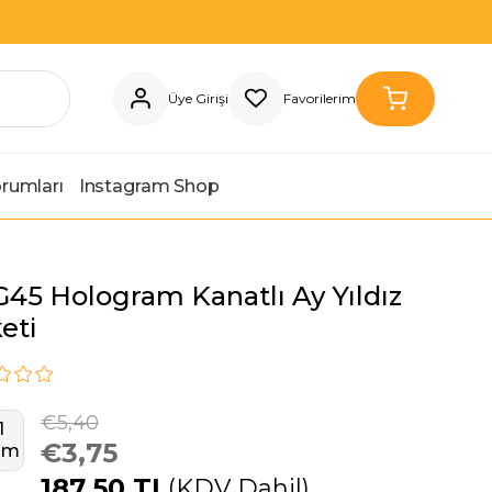
Üye Girişi
Favorilerim
orumları
Instagram Shop
45 Hologram Kanatlı Ay Yıldız
eti
€5,40
1
€3,75
rim
187,50 TL
(KDV Dahil)