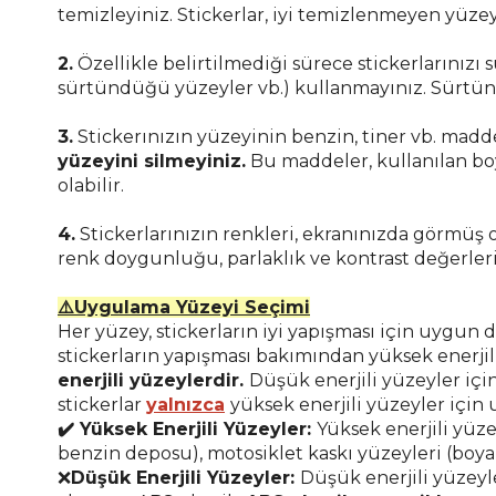
temizleyiniz. Stickerlar, iyi temizlenmeyen yüzey
2.
Özellikle belirtilmediği sürece stickerlarınızı
sürtündüğü yüzeyler vb.) kullanmayınız. Sürtün
3.
Stickerınızın yüzeyinin benzin, tiner vb. madd
yüzeyini silmeyiniz.
Bu maddeler, kullanılan bo
olabilir.
4.
Stickerlarınızın renkleri, ekranınızda görmüş 
renk doygunluğu, parlaklık ve kontrast değerleri
⚠️Uygulama Yüzeyi Seçimi
Her yüzey, stickerların iyi yapışması için uygun
stickerların yapışması bakımından yüksek enerjili 
enerjili yüzeylerdir.
Düşük enerjili yüzeyler içi
stickerlar
yalnızca
yüksek enerjili yüzeyler için
✔️ Yüksek Enerjili Yüzeyler:
Yüksek enerjili yüze
benzin deposu), motosiklet kaskı yüzeyleri (boya
❌
Düşük Enerjili Yüzeyler:
Düşük enerjili yüzeyl