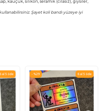
ap, kauçuk, silikon, seramik (cilasız), giysiler,
ullanabilirsiniz. Şayet koli bandı yüzeye iyi
%29
6 al 5 öde
6 al 5 öde