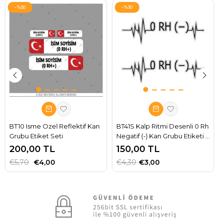
%30
%30
BT10 Isme Ozel Reflektif Kan
BT41S Kalp Ritmi Desenli 0 Rh
Grubu Etiket Seti
Negatif (-) Kan Grubu Etiketi -
2' li Set
200,00 TL
150,00 TL
€5,70
€4,00
€4,30
€3,00