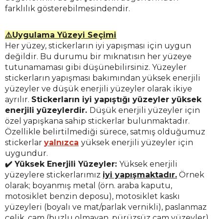
farklılık gösterebilmesindendir.
⚠️Uygulama Yüzeyi Seçimi
Her yüzey, stickerların iyi yapışması için uygun
değildir. Bu durumu bir mıknatısın her yüzeye
tutunamaması gibi düşünebilirsiniz. Yüzeyler
stickerların yapışması bakımından yüksek enerjili
yüzeyler ve düşük enerjili yüzeyler olarak ikiye
ayrılır.
Stickerların iyi yapıştığı yüzeyler yüksek
enerjili yüzeylerdir.
Düşük enerjili yüzeyler için
özel yapışkana sahip stickerlar bulunmaktadır.
Özellikle belirtilmediği sürece, satmış olduğumuz
stickerlar
yalnızca
yüksek enerjili yüzeyler için
uygundur.
✔️ Yüksek Enerjili Yüzeyler:
Yüksek enerjili
yüzeylere stickerlarımız
iyi yapışmaktadır.
Örnek
olarak; boyanmış metal (örn. araba kaputu,
motosiklet benzin deposu), motosiklet kaskı
yüzeyleri (boyalı ve mat/parlak vernikli), paslanmaz
çelik, cam (buzlu olmayan, pürüzsüz cam yüzeyler)