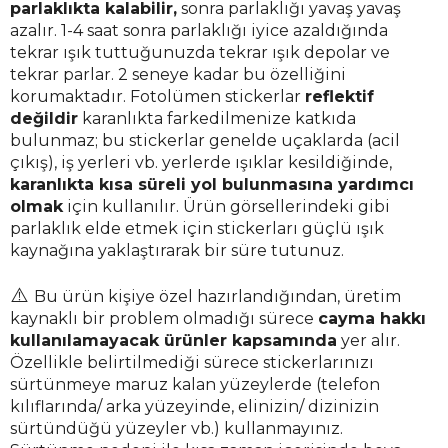
parlaklıkta kalabilir,
sonra parlaklığı yavaş yavaş
azalır.
1-4 saat sonra parlaklığı iyice azaldığında
tekrar ışık tuttuğunuzda tekrar ışık depolar ve
tekrar parlar. 2 seneye kadar bu özelliğini
korumaktadır.
Fotolümen stickerlar
reflektif
değildir
karanlıkta farkedilmenize katkıda
bulunmaz; bu stickerlar genelde uçaklarda (acil
çıkış), iş yerleri vb. yerlerde ışıklar kesildiğinde,
karanlıkta kısa süreli yol bulunmasına yardımcı
olmak
için kullanılır. Ürün görsellerindeki gibi
parlaklık elde etmek için stickerları güçlü ışık
kaynağına yaklaştırarak bir süre tutunuz.
⚠️
Bu ürün kişiye özel hazırlandığından, üretim
kaynaklı bir problem olmadığı sürece
cayma hakkı
kullanılamayacak ürünler kapsamında
yer alır.
Özellikle belirtilmediği sürece stickerlarınızı
sürtünmeye maruz kalan yüzeylerde (telefon
kılıflarında/ arka yüzeyinde, elinizin/ dizinizin
sürtündüğü yüzeyler vb.) kullanmayınız.