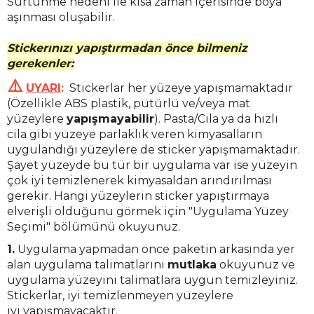
Sürtünme nedeni ile kısa zaman içerisinde boya
aşınması oluşabilir.
Stickerınızı yapıştırmadan önce bilmeniz
gerekenler:
⚠️
UYARI
:
Stickerlar her yüzeye yapışmamaktadır
(Özellikle ABS plastik,
pütürlü ve/veya mat
yüzeylere
yapışmayabilir
)
. Pasta/Cila ya da hızlı
cila gibi yüzeye parlaklık veren kimyasalların
uygulandığı yüzeylere de sticker yapışmamaktadır.
Şayet yüzeyde bu tür bir uygulama var ise yüzeyin
çok iyi temizlenerek kimyasaldan arındırılması
gerekir. Hangi yüzeylerin sticker yapıştırmaya
elverişli olduğunu görmek için "Uygulama Yüzey
Seçimi" bölümünü okuyunuz.
1.
Uygulama yapmadan önce paketin arkasında yer
alan uygulama talimatlarını
mutlaka
okuyunuz ve
uygulama yüzeyini talimatlara uygun temizleyiniz.
Stickerlar, iyi temizlenmeyen yüzeylere
iyi yapışmayacaktır.