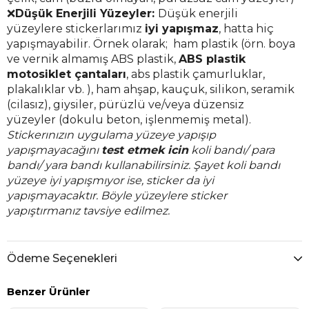
❌
Düşük Enerjili Yüzeyler:
Düşük enerjili
yüzeylere stickerlarımız
iyi yapışmaz
, hatta hiç
yapışmayabilir. Örnek olarak; ham plastik (örn. boya
ve vernik almamış ABS plastik,
ABS plastik
motosiklet çantaları
, abs plastik çamurluklar,
plakalıklar vb. ), ham ahşap, kauçuk, silikon, seramik
(cilasız), giysiler, pürüzlü ve/veya düzensiz
yüzeyler (dokulu beton, işlenmemiş metal).
Stickerınızın uygulama yüzeye yapışıp
yapışmayacağını
test etmek icin
koli bandı/ para
bandı/ yara bandı kullanabilirsiniz. Şayet koli bandı
yüzeye iyi yapışmıyor ise, sticker da iyi
yapışmayacaktır. Böyle yüzeylere sticker
yapıştırmanız tavsiye edilmez.
Ödeme Seçenekleri
Benzer Ürünler