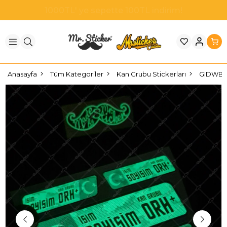
1000TL' ye sepette 100TL indirim!
Anasayfa
Tüm Kategoriler
Kan Grubu Stickerları