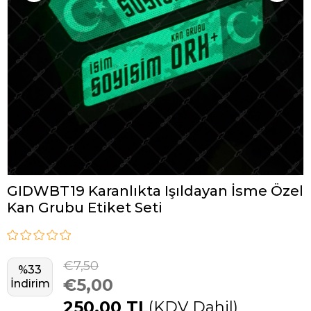
GIDWBT19 Karanlıkta Işıldayan İsme Özel
Kan Grubu Etiket Seti
€7,50
%
33
€5,00
İndirim
250,00 TL
(KDV Dahil)