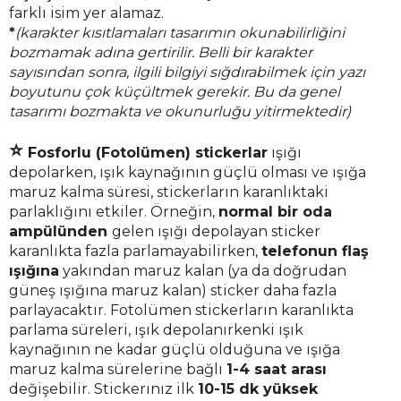
farklı isim yer alamaz.
*
(karakter kısıtlamaları tasarımın okunabilirliğini
bozmamak adına gertirilir. Belli bir karakter
sayısından sonra, ilgili bilgiyi sığdırabilmek için yazı
boyutunu çok küçültmek gerekir. Bu da genel
tasarımı bozmakta ve okunurluğu yitirmektedir)
⭐
Fosforlu (Fotolümen) stickerlar
ışığı
d
epolarken, ışık kaynağının güçlü olması ve ışığa
maruz kalma süresi, stickerların karanlıktaki
parlaklığını etkiler. Örneğin,
normal bir oda
ampülünden
gelen ışığı depolayan sticker
karanlıkta fazla parlamayabilirken,
telefonun flaş
ışığına
yakından maruz kalan (ya da doğrudan
güneş ışığına maruz kalan) sticker daha fazla
parlayacaktır. Fotolümen stickerların karanlıkta
parlama süreleri, ışık depolanırkenki ışık
kaynağının ne kadar güçlü olduğuna ve ışığa
maruz kalma sürelerine bağlı
1-4 saat arası
değişebilir.
Stickerınız ilk
10-15 dk yüksek