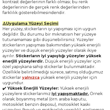
kontrast değerlerinin farklı olması; bu renk
değerlerinin de gerçek renk değerlerinden
farklılık gösterebilmesindendir.
⚠️Uygulama Yüzeyi Seçimi
Her yüzey, stickerların iyi yapışması için uygun
değildir. Bu durumu bir mıknatısın her yüzeye
tutunamaması gibi düşünebilirsiniz. Yüzeyler
stickerların yapışması bakımından yüksek enerjili
yüzeyler ve düşük enerjili yüzeyler olarak ikiye
ayrılır.
Stickerların iyi yapıştığı yüzeyler yüksek
enerjili yüzeylerdir.
Düşük enerjili yüzeyler için
özel yapışkana sahip stickerlar bulunmaktadır.
Özellikle belirtilmediği sürece, satmış olduğumuz
stickerlar
yalnızca
yüksek enerjili yüzeyler için
uygundur.
✔️ Yüksek Enerjili Yüzeyler:
Yüksek enerjili
yüzeylere stickerlarımız
iyi yapışmaktadır.
Örnek
olarak; boyanmış metal (örn. araba kaputu,
motosiklet benzin deposu), motosiklet kaskı
yüzeyleri (boyalı ve mat/parlak vernikli), paslanmaz