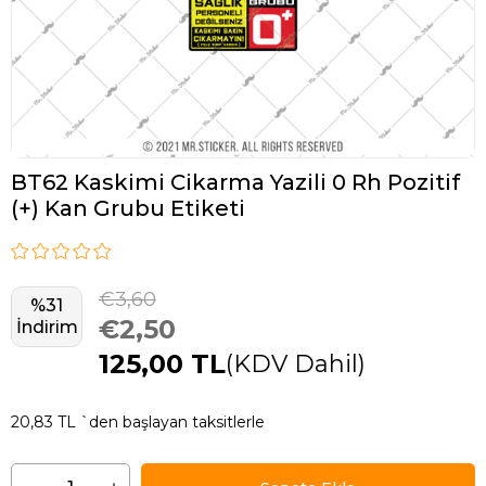
BT62 Kaskimi Cikarma Yazili 0 Rh Pozitif
(+) Kan Grubu Etiketi
€3,60
%
31
€2,50
İndirim
125,00 TL
(KDV Dahil)
20,83 TL
`den başlayan taksitlerle