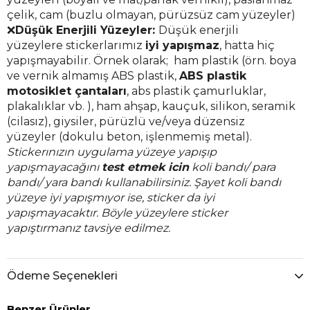
çelik, cam (buzlu olmayan, pürüzsüz cam yüzeyler)
❌
Düşük Enerjili Yüzeyler:
Düşük enerjili
yüzeylere stickerlarımız
iyi yapışmaz
, hatta hiç
yapışmayabilir. Örnek olarak; ham plastik (örn. boya
ve vernik almamış ABS plastik,
ABS plastik
motosiklet çantaları
, abs plastik çamurluklar,
plakalıklar vb. ), ham ahşap, kauçuk, silikon, seramik
(cilasız), giysiler, pürüzlü ve/veya düzensiz
yüzeyler (dokulu beton, işlenmemiş metal).
Stickerınızın uygulama yüzeye yapışıp
yapışmayacağını
test etmek icin
koli bandı/ para
bandı/ yara bandı kullanabilirsiniz. Şayet koli bandı
yüzeye iyi yapışmıyor ise, sticker da iyi
yapışmayacaktır. Böyle yüzeylere sticker
yapıştırmanız tavsiye edilmez.
Ödeme Seçenekleri
Benzer Ürünler