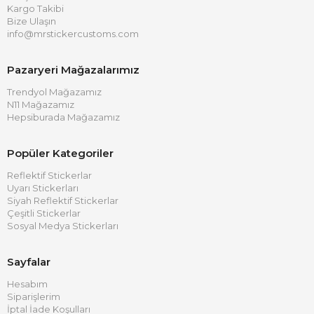
Kargo Takibi
Bize Ulaşın
info@mrstickercustoms.com
Pazaryeri Mağazalarımız
Trendyol Mağazamız
N11 Mağazamız
Hepsiburada Mağazamız
Popüler Kategoriler
Reflektif Stickerlar
Uyarı Stickerları
Siyah Reflektif Stickerlar
Çeşitli Stickerlar
Sosyal Medya Stickerları
Sayfalar
Hesabım
Siparişlerim
İptal İade Koşulları