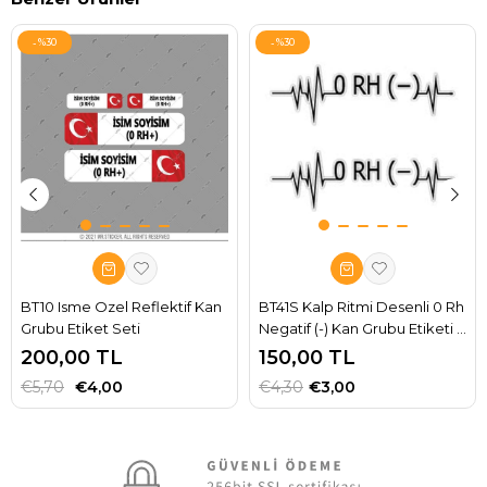
%30
%30
BT10 Isme Ozel Reflektif Kan
BT41S Kalp Ritmi Desenli 0 Rh
Grubu Etiket Seti
Negatif (-) Kan Grubu Etiketi -
2' li Set
200,00 TL
150,00 TL
€5,70
€4,00
€4,30
€3,00