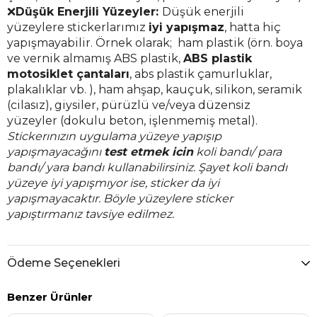
❌
Düşük Enerjili Yüzeyler:
Düşük enerjili
yüzeylere stickerlarımız
iyi yapışmaz
, hatta hiç
yapışmayabilir. Örnek olarak; ham plastik (örn. boya
ve vernik almamış ABS plastik,
ABS plastik
motosiklet çantaları
, abs plastik çamurluklar,
plakalıklar vb. ), ham ahşap, kauçuk, silikon, seramik
(cilasız), giysiler, pürüzlü ve/veya düzensiz
yüzeyler (dokulu beton, işlenmemiş metal).
Stickerınızın uygulama yüzeye yapışıp
yapışmayacağını
test etmek icin
koli bandı/ para
bandı/ yara bandı kullanabilirsiniz. Şayet koli bandı
yüzeye iyi yapışmıyor ise, sticker da iyi
yapışmayacaktır. Böyle yüzeylere sticker
yapıştırmanız tavsiye edilmez.
Ödeme Seçenekleri
Benzer Ürünler