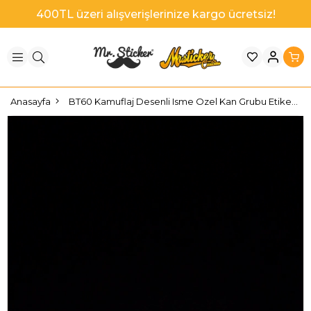
600TL' ye sepette 60TL indirim!
Anasayfa
BT60 Kamuflaj Desenli Isme Ozel Kan Grubu Etiket Seti