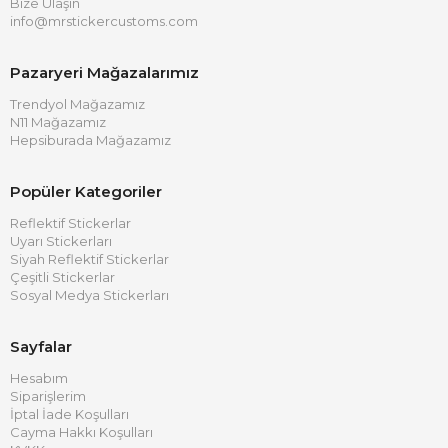
Bize Ulaşın
info@mrstickercustoms.com
Pazaryeri Mağazalarımız
Trendyol Mağazamız
N11 Mağazamız
Hepsiburada Mağazamız
Popüler Kategoriler
Reflektif Stickerlar
Uyarı Stickerları
Siyah Reflektif Stickerlar
Çeşitli Stickerlar
Sosyal Medya Stickerları
Sayfalar
Hesabım
Siparişlerim
İptal İade Koşulları
Cayma Hakkı Koşulları