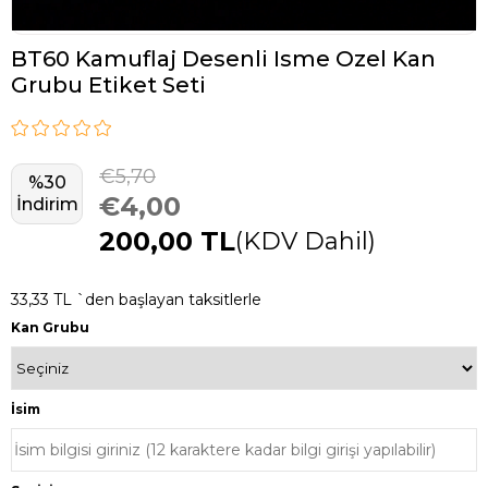
BT60 Kamuflaj Desenli Isme Ozel Kan
Grubu Etiket Seti
€5,70
%
30
€4,00
İndirim
200,00 TL
(KDV Dahil)
33,33 TL
`den başlayan taksitlerle
Kan Grubu
İsim