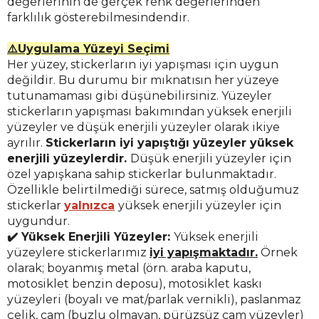
değerlerinin de gerçek renk değerlerinden
farklılık gösterebilmesindendir.
⚠️Uygulama Yüzeyi Seçimi
Her yüzey, stickerların iyi yapışması için uygun
değildir. Bu durumu bir mıknatısın her yüzeye
tutunamaması gibi düşünebilirsiniz. Yüzeyler
stickerların yapışması bakımından yüksek enerjili
yüzeyler ve düşük enerjili yüzeyler olarak ikiye
ayrılır.
Stickerların iyi yapıştığı yüzeyler yüksek
enerjili yüzeylerdir.
Düşük enerjili yüzeyler için
özel yapışkana sahip stickerlar bulunmaktadır.
Özellikle belirtilmediği sürece, satmış olduğumuz
stickerlar
yalnızca
yüksek enerjili yüzeyler için
uygundur.
✔️ Yüksek Enerjili Yüzeyler:
Yüksek enerjili
yüzeylere stickerlarımız
iyi yapışmaktadır.
Örnek
olarak; boyanmış metal (örn. araba kaputu,
motosiklet benzin deposu), motosiklet kaskı
yüzeyleri (boyalı ve mat/parlak vernikli), paslanmaz
çelik, cam (buzlu olmayan, pürüzsüz cam yüzeyler)