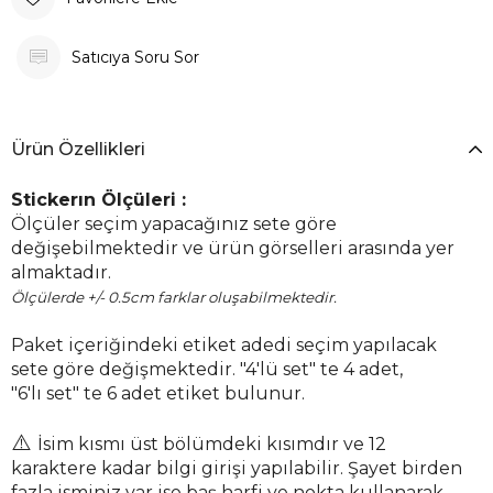
Satıcıya Soru Sor
Ürün Özellikleri
Stickerın Ölçüleri :
Ölçüler seçim yapacağınız sete göre
değişebilmektedir ve ürün görselleri arasında yer
almaktadır.
Ölçülerde +/- 0.5cm farklar oluşabilmektedir.
Paket içeriğindeki etiket adedi seçim yapılacak
sete göre değişmektedir. "4'lü set" te 4 adet,
"6'lı set" te 6 adet etiket bulunur.
⚠️
İsim kısmı üst bölümdeki kısımdır ve 12
karaktere kadar bilgi girişi yapılabilir. Şayet birden
fazla isminiz var ise baş harfi ve nokta kullanarak