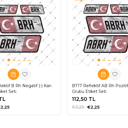
ektif B Rh Negatif (-) Kan
BT17 Reflektif AB Rh Pozitif
iket Seti
Grubu Etiket Seti
 TL
112,50 TL
2,25
€3,20
€2,25