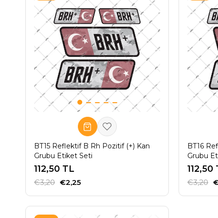
BT15 Reflektif B Rh Pozitif (+) Kan
BT16 Refl
Grubu Etiket Seti
Grubu Et
112,50 TL
112,50
€3,20
€2,25
€3,20
€