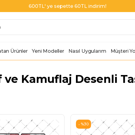
600TL' ye sepette 60TL indirim!
tan Ürünler
Yeni Modeller
Nasıl Uygularım
Müşteri Y
if ve Kamuflaj Desenli T
%30