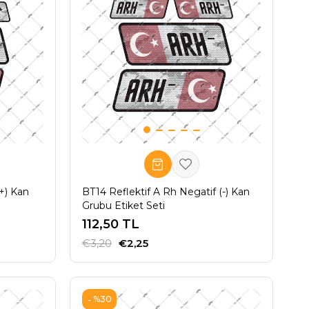
(+) Kan
BT14 Reflektif A Rh Negatif (-) Kan
Grubu Etiket Seti
112,50 TL
€3,20
€2,25
%30