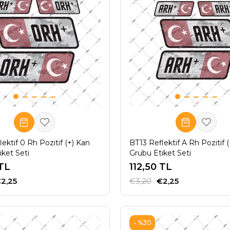
ektif 0 Rh Pozitif (+) Kan
BT13 Reflektif A Rh Pozitif 
iket Seti
Grubu Etiket Seti
 TL
112,50 TL
2,25
€3,20
€2,25
%30