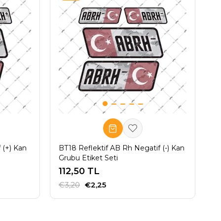
 (+) Kan
BT18 Reflektif AB Rh Negatif (-) Kan
Grubu Etiket Seti
112,50 TL
€3,20
€2,25