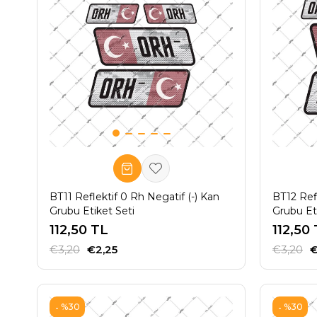
BT11 Reflektif 0 Rh Negatif (-) Kan
BT12 Refl
Grubu Etiket Seti
Grubu Et
112,50 TL
112,50
€3,20
€2,25
€3,20
€
%30
%30