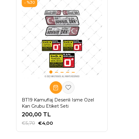
%30
BT19 Kamuflaj Desenli Isme Ozel
Kan Grubu Etiket Seti
200,00 TL
€5,70
€4,00